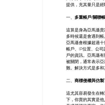
提供，充其量只是經
一、
多重帳戶/關聯帳戶Mul
這算是身為亞馬遜賣
多時候還是會遇到帳
亞馬遜會根據超過十
帳戶、IP位置、公
戶的資訊。亞馬遜有
被關閉，通常表示亞
難。解決方式是多和
二、
商標侵權與仿製TM Inf
這尤其容易發生在轉運配送 
下，你賣的其實是他