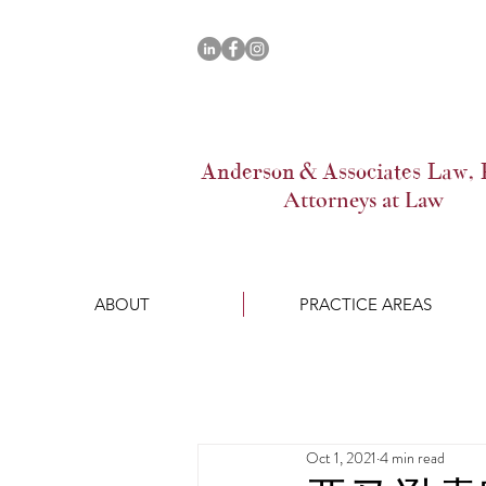
Anderso
n &
Associates Law, 
Attorneys at Law
ABOUT
PRACTICE AREAS
Oct 1, 2021
4 min read