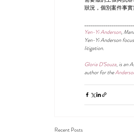
狀況，個別案件事實
_______________________
Yen-Yi Anderson
, Man
Yen-Yi Anderson focuses
litigation.
Gloria D’Souza
, 
is an A
author for the 
Anderson
Recent Posts