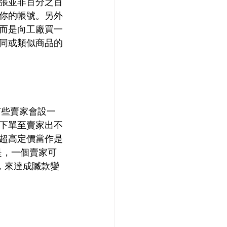
張並非百分之百
閉你的帳號。另外
而是向工廠買一
同或類似商品的
有些賣家會設一
家下單至賣家出不
超高定價當作是
是，一個賣家可
g，來達成贓款變