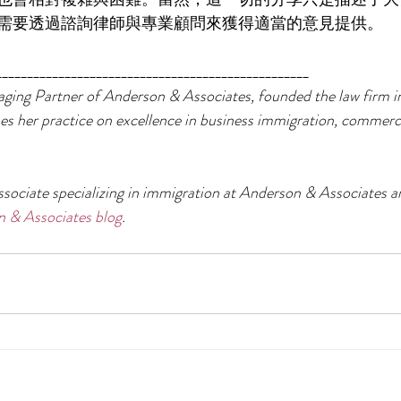
需要透過諮詢律師與專業顧問來獲得適當的意見提供。
__________________________________________________
aging Partner of Anderson & Associates, founded the law firm i
 her practice on excellence in business immigration, commercial
ssociate specializing in immigration at Anderson & Associates a
 & Associates blog
.