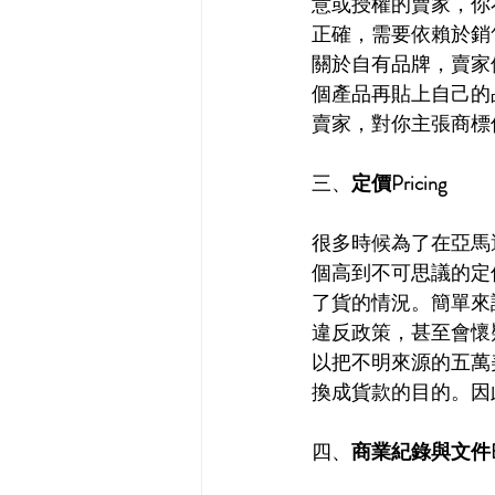
意或授權的賣家，你
正確，需要依賴於銷
關於自有品牌，賣家
個產品再貼上自己的
賣家，對你主張商標
三、
定價Pricing
很多時候為了在亞馬遜
個高到不可思議的定價
了貨的情況。簡單來
違反政策，甚至會懷疑
以把不明來源的五萬美
換成貨款的目的。因
四、
商業紀錄與文件Busine