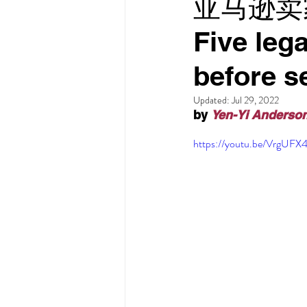
亚马逊卖
Five leg
before s
Updated:
Jul 29, 2022
by 
Yen-Yi Anderso
https://youtu.be/VrgUF