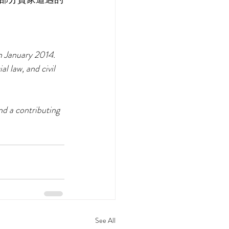
n January 2014. 
 law, and civil 
nd a contributing 
See All