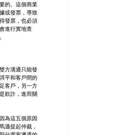
要的。這個商業
據或發票，導致
得發票，也必須
會進行實地查
。
雙方溝通只能發
弭平和客戶間的
足客戶，另一方
是欺詐，進而關
因為這五個原因
馬遜提起仲裁，
部分賣家遭遇的